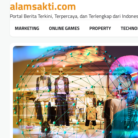
alamsakti.com
Skip
to
Portal Berita Terkini, Terpercaya, dan Terlengkap dari Indone
content
MARKETING
ONLINE GAMES
PROPERTY
TECHNO