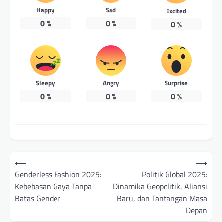
Happy
Sad
Excited
0
%
0
%
0
%
Sleepy
Angry
Surprise
0
%
0
%
0
%
Post
⟵
⟶
navigation
Genderless Fashion 2025:
Politik Global 2025:
Kebebasan Gaya Tanpa
Dinamika Geopolitik, Aliansi
Batas Gender
Baru, dan Tantangan Masa
Depan