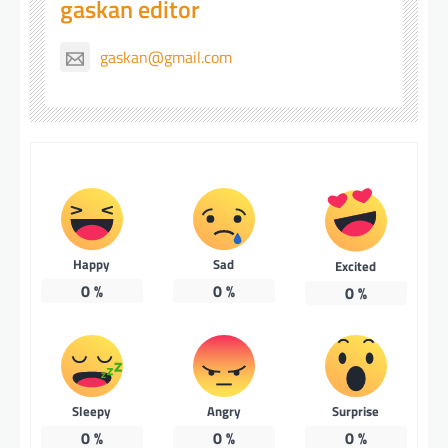
gaskan editor
gaskan@gmail.com
Happy
Sad
Excited
0
%
0
%
0
%
Sleepy
Angry
Surprise
0
%
0
%
0
%