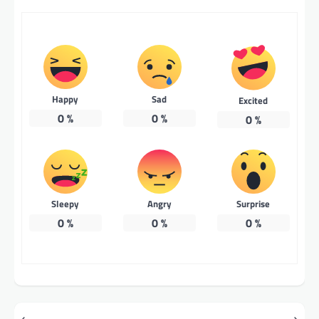
Happy
Sad
Excited
0
%
0
%
0
%
Sleepy
Angry
Surprise
0
%
0
%
0
%
Post
⟵
⟶