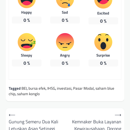
Happy
Sad
Excited
0
%
0
%
0
%
Sleepy
Angry
Surprise
0
%
0
%
0
%
Tagged
BEI
,
bursa efek
,
IHSG
,
investasi
,
Pasar Modal
,
saham blue
chip
,
saham konglo
Post
⟵
⟶
navigation
Gunung Semeru Dua Kali
Kemnaker Buka Layanan
Letuskan Asap Setinggi
Kewirausahaan, Dorong