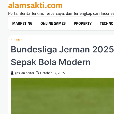
alamsakti.com
Skip
to
Portal Berita Terkini, Terpercaya, dan Terlengkap dari Indone
content
MARKETING
ONLINE GAMES
PROPERTY
TECHNO
SPORTS
Bundesliga Jerman 2025: 
Sepak Bola Modern
gaskan editor
October 17, 2025