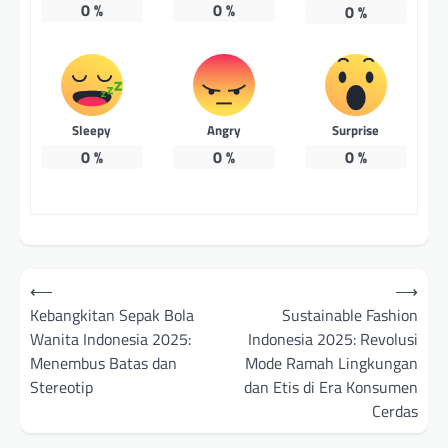
0
%
0
%
0
%
Sleepy
Angry
Surprise
0
%
0
%
0
%
Post
⟵
⟶
navigation
Kebangkitan Sepak Bola
Sustainable Fashion
Wanita Indonesia 2025:
Indonesia 2025: Revolusi
Menembus Batas dan
Mode Ramah Lingkungan
Stereotip
dan Etis di Era Konsumen
Cerdas