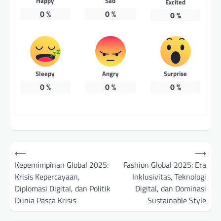
Happy
Sad
Excited
0
%
0
%
0
%
Sleepy
Angry
Surprise
0
%
0
%
0
%
Post
⟵
⟶
navigation
Kepemimpinan Global 2025:
Fashion Global 2025: Era
Krisis Kepercayaan,
Inklusivitas, Teknologi
Diplomasi Digital, dan Politik
Digital, dan Dominasi
Dunia Pasca Krisis
Sustainable Style