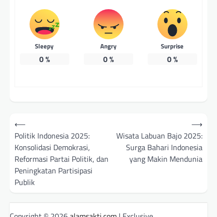
Sleepy
Angry
Surprise
0
%
0
%
0
%
Post
⟵
⟶
navigation
Politik Indonesia 2025:
Wisata Labuan Bajo 2025:
Konsolidasi Demokrasi,
Surga Bahari Indonesia
Reformasi Partai Politik, dan
yang Makin Mendunia
Peningkatan Partisipasi
Publik
Copyright © 2026
alamsakti.com
| Exclusive